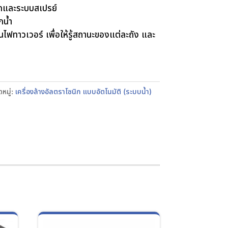
ิกและระบบสเปรย์
กน้ำ
ไฟทาวเวอร์ เพื่อให้รู้สถานะของแต่ละถัง และ
หมู่:
เครื่องล้างอัลตราโซนิก แบบอัตโนมัติ (ระบบน้ำ)