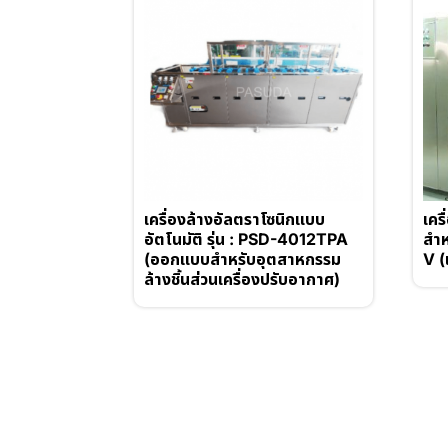
เครื่องล้างอัลตราโซนิกแบบ
เคร
อัตโนมัติ รุ่น : PSD-4012TPA
สำห
(ออกแบบสำหรับอุตสาหกรรม
V (
ล้างชิ้นส่วนเครื่องปรับอากาศ)