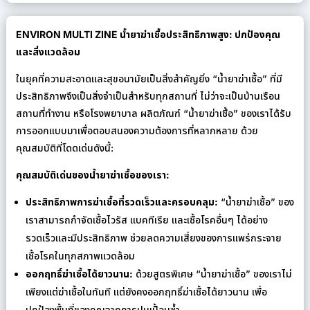
ENVIRON MULTI ZINE น้ำยาฆ่าเชื้อประสิทธิภาพสูง: ปกป้องคุณ
และสิ่งแวดล้อม
ในยุคที่ความสะอาดและสุขอนามัยเป็นสิ่งสำคัญยิ่ง “น้ำยาฆ่าเชื้อ” ที่มี
ประสิทธิภาพจึงเป็นสิ่งจำเป็นสำหรับทุกสถานที่ ไม่ว่าจะเป็นบ้านเรือน
สถานที่ทำงาน หรือโรงพยาบาล ผลิตภัณฑ์ “น้ำยาฆ่าเชื้อ” ของเราได้รับ
การออกแบบมาเพื่อตอบสนองความต้องการที่หลากหลาย ด้วย
คุณสมบัติที่โดดเด่นดังนี้:
คุณสมบัติเด่นของน้ำยาฆ่าเชื้อของเรา:
ประสิทธิภาพการฆ่าเชื้อที่รวดเร็วและครอบคลุม:
“น้ำยาฆ่าเชื้อ” ของ
เราสามารถกำจัดเชื้อไวรัส แบคทีเรีย และเชื้อโรคอื่นๆ ได้อย่าง
รวดเร็วและมีประสิทธิภาพ ช่วยลดความเสี่ยงของการแพร่กระจาย
เชื้อโรคในทุกสภาพแวดล้อม
ออกฤทธิ์ฆ่าเชื้อได้ยาวนาน:
ด้วยสูตรพิเศษ “น้ำยาฆ่าเชื้อ” ของเราไม่
เพียงแต่ฆ่าเชื้อในทันที แต่ยังคงออกฤทธิ์ฆ่าเชื้อได้ยาวนาน เพื่อ
ปกป้องพื้นที่ของคุณจากการปนเปื้อนซ้ำ