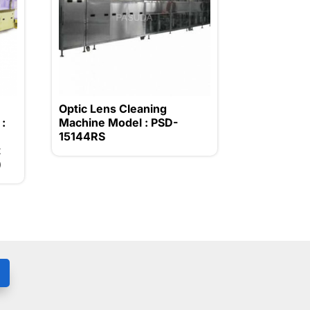
Optic Lens Cleaning
:
Machine Model : PSD-
15144RS
t
)