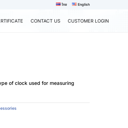
ไทย
English
RTIFICATE
CONTACT US
CUSTOMER LOGIN
type of clock used for measuring
cessories